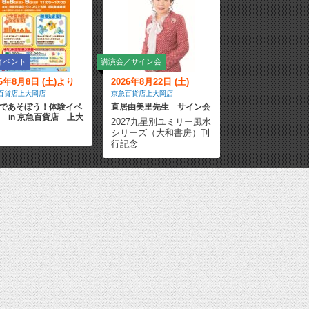
イベント
講演会／サイン会
26年8月8日 (土)より
2026年8月22日 (土)
百貨店上大岡店
京急百貨店上大岡店
Qであそぼう！体験イベ
直居由美里先生 サイン会
 in 京急百貨店 上大
2027九星別ユミリー風水
シリーズ（大和書房）刊
行記念