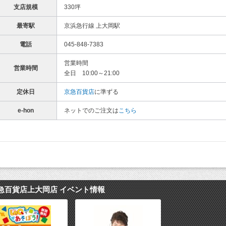
支店規模
330坪
最寄駅
京浜急行線 上大岡駅
電話
045-848-7383
営業時間
営業時間
全日 10:00～21:00
定休日
京急百貨店
に準ずる
e-hon
ネットでのご注文は
こちら
急百貨店上大岡店 イベント情報