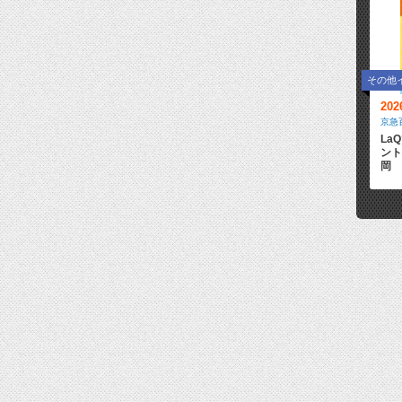
その他
20
京急
La
ント
岡