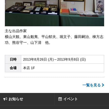
主な出品作家
横山大観、東山魁夷、平山郁夫、堀文子、藤田嗣治、棟方志
功、熊谷守一、山下清 他。
日時
2013年8月26日 (月)～2013年9月8日 (日)
会場
本店 1F
一覧を見る
お知らせ
イベント