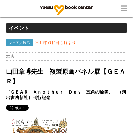
イベント
フェア／展示
2016年7月4日 (月) より
本店
山田章博先生 複製原画パネル展【ＧＥＡ
Ｒ】
『ＧＥＡＲ Ａｎｏｔｈｅｒ Ｄａｙ 五色の輪舞』 （河
出書房新社）刊行記念