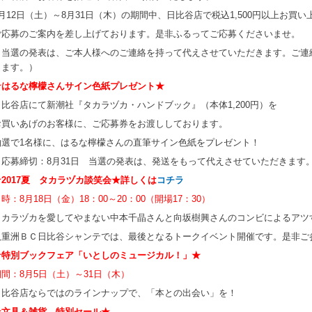
8月12日（土）～8月31日（木）の期間中、日比谷店で税込1,500円以上お買
ご応募のご案内を差し上げております。是非ふるってご応募くださいませ。
（当選の発表は、ご本人様へのご連絡を持って代えさせていただきます。ご連
ります。）
★はるな檸檬さんサイン色紙プレゼント★
日比谷店にて新潮社『タカラヅカ・ハンドブック』（本体1,200円）を
お買いあげのお客様に、ご応募券をお渡ししております。
抽選で1名様に、はるな檸檬さんの直筆サイン色紙をプレゼント！
（応募締切：8月31日 当選の発表は、発送をもって代えさせていただきます
★2017夏 タカラヅカ談笑会★詳しくは
コチラ
時：8月18日（金）18：00～20：00（開場17：30）
タカラヅカを愛してやまない中本千晶さんと向坂樹興さんのコンビによるアツ
八重洲ＢＣ日比谷シャンテでは、最後となるトークイベント開催です。是非ご
★特別ブックフェア「いとしのミュージカル！」★
期間：8月5日（土）～31日（木）
日比谷店ならではのラインナップで、「本との出会い」を！
★文具＆雑貨 特別セール★