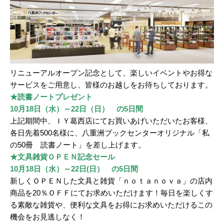
リニューアルオープン記念として、楽しいイベントやお得な
サービスをご用意し、皆様のお越しをお待ちしております。
★
読書ノートプレゼント
10
月18
日（水）～22
日（日） の5
日間
上記期間中、ＩＹ葛西店にてお買いあげいただいたお客様、
各日先着500名様に、八重洲ブックセンターオリジナル「私
の50冊 読書ノート」を差し上げます。
★文具雑貨ＯＰＥＮ記念セール
10
月18
日（水）～22日(日） の
5
日間
新しくＯＰＥＮした文具と雑貨「ｎｏｔａｎｏｖａ」の店内
商品を20％ＯＦＦにてお求めいただけます！毎日を楽しくす
る素敵な雑貨や、便利な文具をお得にお求めいただけるこの
機会をお見逃しなく！