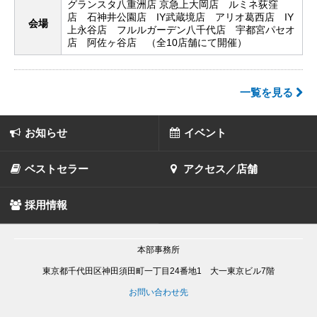
グランスタ八重洲店 京急上大岡店 ルミネ荻窪
店 石神井公園店 IY武蔵境店 アリオ葛西店 IY
会場
上永谷店 フルルガーデン八千代店 宇都宮パセオ
店 阿佐ヶ谷店 （全10店舗にて開催）
一覧を見る
お知らせ
イベント
ベストセラー
アクセス／店舗
採用情報
本部事務所
東京都千代田区神田須田町一丁目24番地1 大一東京ビル7階
お問い合わせ先