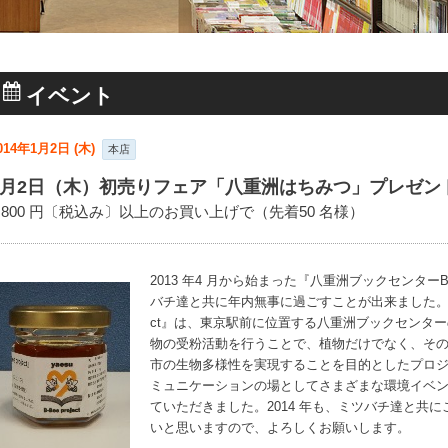
イベント
014年1月2日 (木)
本店
1月2日（木）初売りフェア「八重洲はちみつ」プレゼン
3,800 円〔税込み〕以上のお買い上げで（先着50 名様）
2013 年4 月から始まった『八重洲ブックセンターB-
バチ達と共に年内無事に過ごすことが出来ました。『八重
ct』は、東京駅前に位置する八重洲ブックセンタ
物の受粉活動を行うことで、植物だけでなく、そ
市の生物多様性を実現することを目的としたプロ
ミュニケーションの場としてさまざまな環境イベ
ていただきました。2014 年も、ミツバチ達と共
いと思いますので、よろしくお願いします。