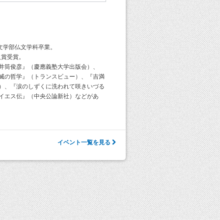
学文学部仏文学科卒業。
人賞受賞。
井筒俊彦』（慶應義塾大学出版会）、
滅の哲学』（トランスビュー）、『吉満
）、『涙のしずくに洗われて咲きいづる
イエス伝』（中央公論新社）などがあ
イベント一覧を見る