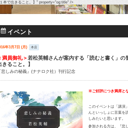
。】" property="og:title" />
イベント
016年3月7日 (月)
本店
＜満員御礼＞
若松英輔さんが案内する「読むと書く」の
出きること。】
『悲しみの秘義』(ナナロク社）刊行記念
※ご好評につき満席と
このイベントは「講演
んといっしょに言葉を
しみたいと思います。
参加される方は、『悲