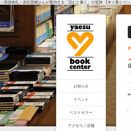
＜満員御礼＞若松英輔さんが案内する「読むと書く」の冒険 【本１冊とペン１本で出きること
2
お知らせ
イベント
ベストセラー
アクセス／店舗