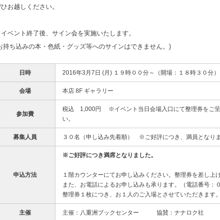
ぜひお越しください。
※イベント終了後、サイン会を実施いたします。
(お持ち込みの本・色紙・グッズ等へのサインはできません。)
日時
2016年3月7日 (月) １９時００分～（開場：１８時３０分）
会場
本店 8F ギャラリー
税込 1,000円 ※イベント当日会場入口にて整理券をご
参加費
い。
募集人員
３０名（申し込み先着順） ※ご好評につき、満員となり
※ご好評につき満席となりました。
申込方法
１階カウンターにてお申し込みください。整理券を差し上
また、お電話によるお申し込みも承ります。（電話番号：
整理券１枚につき、お１人のご入場とさせていただきます
主催
主催：八重洲ブックセンター 協賛：ナナロク社