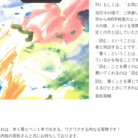
刊）もしくは、「お気
当日その場で、ご持参い
字から400字程度のエ
その後、エッセイを実
近くの方と話していた
「読む」ということは
者と対話することです
「書く」ということは
ているかを知ることで
「読む」ことを磨くの
磨いてくれるのは「読
読む、書くことを通じ
えるひとときにできれ
若松英輔
これは、本１冊とペン１本で出きる、ワクワクする内なる冒険です！
案内役の若松さんと共にお待ちしております。