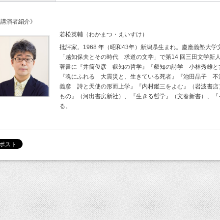
《講演者紹介》
若松英輔（わかまつ・えいすけ）
批評家。1968 年（昭和43年）新潟県生まれ。慶應義塾大
「越知保夫とその時代 求道の文学」で第14 回三田文学新
著書に『井筒俊彦 叡知の哲学』『叡知の詩学 小林秀雄と
『魂にふれる 大震災と、生きている死者』『池田晶子 不
義彦 詩と天使の形而上学』『内村鑑三をよむ』（岩波書店
もの』（河出書房新社）、『生きる哲学』（文春新書）、『
る。