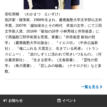
若松英輔 （わかまつ えいすけ）
批評家・随筆家。1968年生まれ、慶應義塾大学文学部仏文科
卒業。2007年「越知保夫とその時代 求道の文学」にて三田
文学新人賞、2016年『叡知の詩学 小林秀雄と井筒俊彦』に
て西脇順三郎学術賞を受賞。著書に『井筒俊彦 叡知の哲
学』（慶應義塾大学出版会）、『イエス伝』（中央公論新
社）、『魂にふれる 大震災と、生きている死者』（トラン
スビュー）、『涙のしずくに洗われて咲きいづるもの』（河
出書房新社）、『生きる哲学』（文春新書）、『霊性の哲
学』（角川選書）、『悲しみの秘義』（ナナロク社）など多
数。
一覧を見る
お知らせ
イベント