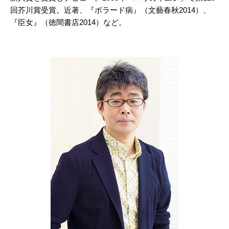
回芥川賞受賞。近著、『ボラード病』（文藝春秋2014）、
『臣女』（徳間書店2014）など。