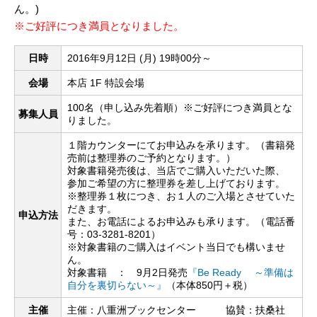
ん。)
※ご好評につき満員となりました。
日時
2016年9月12日 (月) 19時00分～
会場
本店 1F 特設会場
100名（申し込み先着順）※ご好評につき満員とな
募集人員
りました。
１階カウンターにてお申込みを承ります。（書籍発
売前は整理券のご予約となります。）
対象書籍発売後は、当店でご購入いただいた際、
参加ご希望の方に整理券を差し上げております。
※整理券１枚につき、お１人のご入場とさせていた
だきます。
申込方法
また、お電話によるお申込みも承ります。（電話番
号：03-3281-8201）
※対象書籍のご購入はイベント当日でも構いませ
ん。
対象書籍 ： 9月2日発売
『Be Ready ～準備は
自分を裏切らない～』
（本体850円＋税）
主催
主催：八重洲ブックセンター 協賛：扶桑社