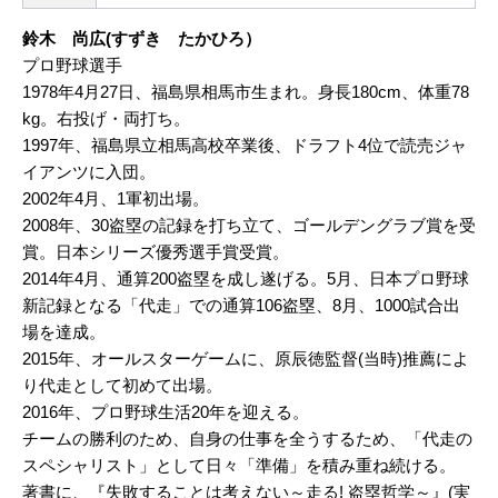
鈴木 尚広(すずき たかひろ）
プロ野球選手
1978年4月27日、福島県相馬市生まれ。身長180cm、体重78
kg。右投げ・両打ち。
1997年、福島県立相馬高校卒業後、ドラフト4位で読売ジャ
イアンツに入団。
2002年4月、1軍初出場。
2008年、30盗塁の記録を打ち立て、ゴールデングラブ賞を受
賞。日本シリーズ優秀選手賞受賞。
2014年4月、通算200盗塁を成し遂げる。5月、日本プロ野球
新記録となる「代走」での通算106盗塁、8月、1000試合出
場を達成。
2015年、オールスターゲームに、原辰徳監督(当時)推薦によ
り代走として初めて出場。
2016年、プロ野球生活20年を迎える。
チームの勝利のため、自身の仕事を全うするため、「代走の
スペシャリスト」として日々「準備」を積み重ね続ける。
著書に、『失敗することは考えない～走る! 盗塁哲学～』(実