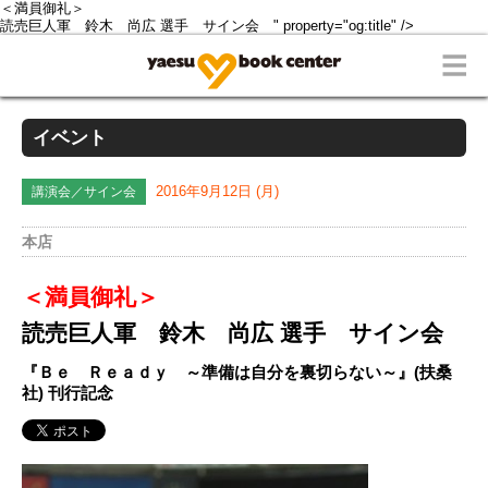
＜満員御礼＞
読売巨人軍 鈴木 尚広 選手 サイン会 " property="og:title" />
イベント
講演会／サイン会
2016年9月12日 (月)
本店
＜満員御礼＞
読売巨人軍 鈴木 尚広 選手 サイン会
『Ｂｅ Ｒｅａｄｙ ～準備は自分を裏切らない～』(扶桑
社) 刊行記念