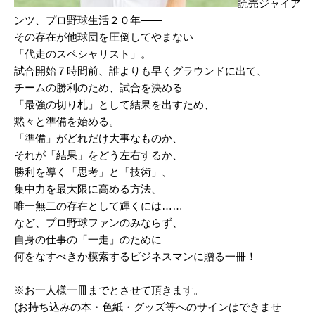
読売ジャイア
ンツ、プロ野球生活２０年――
その存在が他球団を圧倒してやまない
「代走のスペシャリスト」。
試合開始７時間前、誰よりも早くグラウンドに出て、
チームの勝利のため、試合を決める
「最強の切り札」として結果を出すため、
黙々と準備を始める。
「準備」がどれだけ大事なものか、
それが「結果」をどう左右するか、
勝利を導く「思考」と「技術」、
集中力を最大限に高める方法、
唯一無二の存在として輝くには……
など、プロ野球ファンのみならず、
自身の仕事の「一走」のために
何をなすべきか模索するビジネスマンに贈る一冊！
※お一人様一冊までとさせて頂きます。
(お持ち込みの本・色紙・グッズ等へのサインはできませ