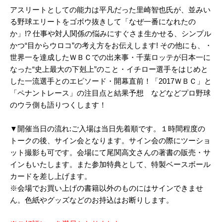
アスリートとしての能力は平凡だった里崎智也氏が、並みい
る野球エリートをゴボウ抜きして「なぜ一番になれたの
か」!? 仕事や対人関係の悩みにすぐさま生かせる、シンプル
かつ“目からウロコ”の考え方をお伝えします! その他にも、・
世界一を達成したＷＢＣでの出来事・千葉ロッテが日本一に
なった“史上最大の下剋上”のこと・イチロー選手をはじめと
した一流選手とのエピソード・開幕直前！「2017ＷＢＣ」と
「ペナントレース」の注目点と結果予想 などなどプロ野球
のウラ側も語りつくします！
▼開催当日の流れ:ご入場は当日先着順です。１時間程度の
トークの後、サイン会となります。サイン会の際にツーショ
ット撮影も可です。会場にて尾関高文さんの著書の販売・サ
インもいたします。また参加特典として、特製ベースボール
カードを差し上げます。
※会場でお買い上げの書籍以外のものにはサインできませ
ん。色紙やグッズなどのお持込はお断りします。