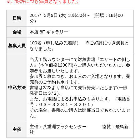
※ご好評につき満員となりました。
2017年3月9日 (木) 18時30分～（開場：18時00
日時
分）
会場
本店 8F ギャラリー
100名（申し込み先着順） ※ご好評につき満員と
募集人員
なりました。
当店１階カウンターにて対象書籍『エリートの倒し
方』(本体価格1296円)をご購入いただいた方に、参
加券をお渡しいたします。
参加券１枚につき、お１人のご入場となります。発
売前のご予約も承ります。
申込方法
書籍は2/23より当店にて先行発売いたします(一般
発売日は３/２)。
また、お電話によるお申込みも承ります。（電話番
号：０３－３２８１－８２０１）
その場合、書籍のご購入は開催当日でもかまいませ
ん。
主催：八重洲ブックセンター 協賛：飛鳥新
主催
社