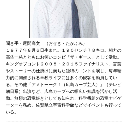
聞き手・尾関高文 （おぜき・たかふみ）
１９７７年８月６日生まれ。１９０センチ７８キロ。相方の
高佐一慈とともにお笑いコンビ「ザ・ギース」として活動。
キングオブコント２００８・２０１５ファイナリスト。言葉
やストーリーの仕掛けに満ちた独特のコントを演じ、毎年精
力的に開催される単独ライブには多くの観客を動員してい
る。その他「アメトーーク！（広島カープ芸人）」（テレビ
朝日系）出演など、広島カープへの幅広い知識を活かし活
動。無類の恐竜好きとしても知られ、科学番組の恐竜ナビゲ
ーターを務め、佐賀県立宇宙科学館などでイベントも行って
いる。