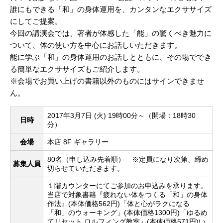
誰にもできる「和」の身体運用を、カンタンなエクササイズ
にしてご提案。
今回の講演会では、著者が体感した「能」の驚くべき魅力に
ついて、体の使い方を中心にお話しいただきます。
能に学ぶ「和」の身体運用のお話しとともに、その場ででき
る簡単なエクササイズもご紹介します。
※会場でお買い上げの書籍以外のものにはサインできませ
ん。
2017年3月7日 (火) 19時00分～（開場：18時30
日時
分）
会場
本店 8F ギャラリー
80名（申し込み先着順） ※定員になり次第、締め
募集人員
切らせていただきます。
１階カウンターにてご参加のお申込みを承ります。
当店で対象書籍『疲れない体をつくる「和」の身体
作法』(本体価格562円)「体と心がラクになる
「和」のウォーキング」(本体価格1300円)「ゆるめ
てリセット ロルフィング教室」(本体価格571円)い