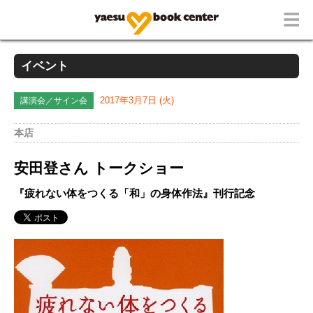
イベント
講演会／サイン会
2017年3月7日 (火)
本店
安田登さん トークショー
『疲れない体をつくる「和」の身体作法』刊行記念