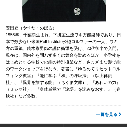
安田登（やすだ・のぼる）
1956年、千葉県生まれ。下掛宝生流ワキ万能楽師であり、日
本で数少ない米国Rolf Institute公認ロルファーの一人。ワキ
方の重鎮、鏑木岑男師の謡に衝撃を受け、20代後半で入門。
現在は、国内外を問わず多くの舞台を勤めるほか、小学校を
はじめとする学校での能の特別授業など、さまざまな形で能
のワークショップを行なう。著書に『ゆるめてリセットロル
フィング教室』『能に学ぶ「和」の呼吸法』（以上祥伝
社）、『異界を旅する能』（ちくま文庫）、『あわいの力』
（ミシマ社）、『身体感覚で『論語』を読みなおす。』（春
秋社）など多数。
一覧を見る