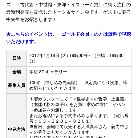
ズ！〈古代篇・中世篇・東洋・イスラーム篇〉に続く注目の
最新刊発売を記念したトーク＆サイン会です。ゲストに姜尚
中先生をお招きします！
★こちらのイベントは、「ゴールド会員」の方は無料で視聴
いただけます。
2017年4月18日 (火) 19時00分～（開場：18時30
日時
分）
会場
本店 8F ギャラリー
100名（申し込み先着順） ※定員になり次第、締
募集人員
め切らせていただきます。
１階カウンターにて『＜世界史＞の哲学 近世篇』
（本体価格2500円）をお買い求めの方に、イベン
ト参加券をお渡しします。
またお電話による予約申込みも承ります。（電話番
号：０３－３２８１－８２０１）
※当日、会場にて販売する大澤真幸さん、姜尚中さ
申込方法
んの著作にもサインが入ります。
お持込の本などにはサインはできません。