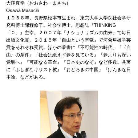
大澤真幸（おおさわ・まさち）
Osawa Masachi
１９５８年、長野県松本市生まれ。東京大学大学院社会学研
究科博士課程修了。社会学博士。思想誌『THINKING
「０」』主宰。２００７年『ナショナリズムの由来』で毎日
出版文化賞、２０１５年『自由という牢獄』で河合隼雄学芸
賞をそれぞれ受賞。ほかの著書に『不可能性の時代』『〈自
由〉の条件』『社会は絶えず夢を見ている』『夢よりも深い
覚醒へ』『可能なる革命』『日本史のなぞ』など多数。共著
に『ふしぎなキリスト教』『おどろきの中国』『げんきな日
本論』などがある。