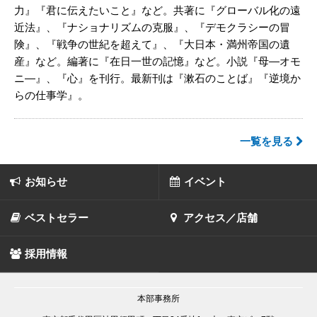
力』『君に伝えたいこと』など。共著に『グローバル化の遠
近法』、『ナショナリズムの克服』、『デモクラシーの冒
険』、『戦争の世紀を超えて』、『大日本・満州帝国の遺
産』など。編著に『在日一世の記憶』など。小説『母―オモ
ニ―』、『心』を刊行。最新刊は『漱石のことば』『逆境か
らの仕事学』。
一覧を見る
お知らせ
イベント
ベストセラー
アクセス／店舗
採用情報
本部事務所