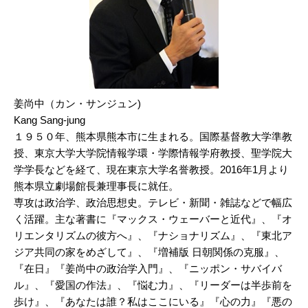
姜尚中（カン・サンジュン)
Kang Sang-jung
１９５０年、熊本県熊本市に生まれる。国際基督教大学準教
授、東京大学大学院情報学環・学際情報学府教授、聖学院大
学学長などを経て、現在東京大学名誉教授。2016年1月より
熊本県立劇場館長兼理事長に就任。
専攻は政治学、政治思想史。テレビ・新聞・雑誌などで幅広
く活躍。主な著書に『マックス・ウェーバーと近代』、『オ
リエンタリズムの彼方へ』、『ナショナリズム』、『東北ア
ジア共同の家をめざして』、『増補版 日朝関係の克服』、
『在日』『姜尚中の政治学入門』、『ニッポン・サバイバ
ル』、『愛国の作法』、『悩む力』、『リーダーは半歩前を
歩け』、『あなたは誰？私はここにいる』『心の力』『悪の