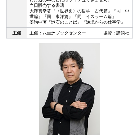
当日販売する書籍
大澤真幸著『〈世界史〉の哲学 古代篇』『同 中
世篇』『同 東洋篇』『同 イスラーム篇』
姜尚中著『漱石のことば』『逆境からの仕事学』
主催
主催：八重洲ブックセンター 協賛：講談社