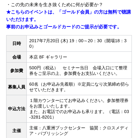
・この先の未来を生き抜くために何が必要か？
★
こちらのイベントは、「ゴールド会員」の方は無料で聴講
いただけます。
事前のお申込みとゴールドカードのご提示が必要です。
2017年7月20日 (木) 19：00～20：30（開場18：3
日時
0）
会場
本店 8F ギャラリー
500円（税込） セミナー当日 会場入口にて整理
参加費
券をご呈示の上、参加費をお支払いください。
60名（お申込み先着順）※定員になり次第締め切ら
募集人員
せていただきます。
１階カウンターにてお申込みください。参加整理券
をお渡しいたします。
申込方法
また、お電話でのお申込みも承ります。（電話：03
-3281-8201）
主催：八重洲ブックセンター 協賛：クロスメディ
主催
ア・パブリッシング