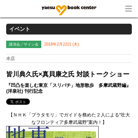
イベント
講演会／サイン会
2018年2月22日 (木)
本店
皆川典久氏×真貝康之氏 対談トークショー
『凹凸を楽しむ東京「スリバチ」地形散歩 多摩武蔵野編』
(洋泉社) 刊行記念
【ＮＨＫ「ブラタモリ」でガイドを務めた２人による“壮大
なフロンティア多摩武蔵野”案内！】