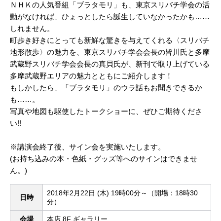
ＮＨＫの人気番組「ブラタモリ」も、東京スリバチ学会の活
動がなければ、ひょっとしたら誕生していなかったかも……
しれません。
町歩き好きにとっても新鮮な驚きを与えてくれる〈スリバチ
地形散歩〉の魅力を、東京スリバチ学会会長の皆川氏と多摩
武蔵野スリバチ学会会長の真貝氏が、新刊で取り上げている
多摩武蔵野エリアの魅力とともにご紹介します！
もしかしたら、「ブラタモリ」のウラ話もお聞きできるか
も……。
写真や地図も駆使したトークショーに、ぜひご期待くださ
い!!
※講演会終了後、サイン会を実施いたします。
(お持ち込みの本・色紙・グッズ等へのサインはできませ
ん。)
2018年2月22日 (木) 19時00分～（開場：18時30
日時
分）
会場
本店 8F ギャラリー