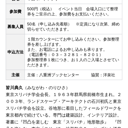
500円（税込） イベント当日 会場入口にて整理
参加費
券をご呈示の上、参加費をお支払いください。
50名（申し込み先着順） ※定員になり次第、締め
募集人員
切らせていただきます。
１階カウンターにてお申し込みください。参加整理
券を差し上げます。
また、お電話によるお申し込みも承ります。
申込方法
（電話番号：０３－３２８１－８２０１）
参加整理券１枚につき、お１人のご入場とさせてい
ただきます。
主催
主催：八重洲ブックセンター 協賛：洋泉社
皆川典久
（みながわ・のりひさ）
東京スリバチ学会会長。１９６３年群馬県前橋市生まれ。２
００３年、ランドスケープ・アーキテクトの石川初氏と東京
スリバチ学会を設立。谷地形に着目したフィールドワークを
東京都内で続けている。専門は建築設計、インテリア設計。
著書に『凹凸を楽しむ 東京「スリバチ」地形散歩』 『凹