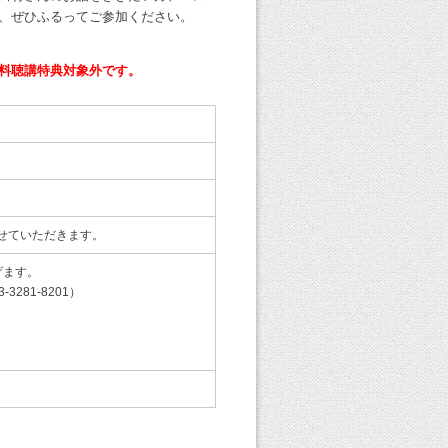
、ぜひふるってご参加ください。
料聴講特典対象外です。
せていただきます。
げます。
81-8201）
。
。