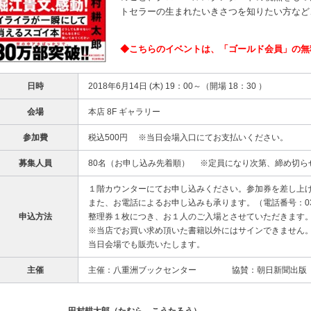
トセラーの生まれたいきさつを知りたい方など
◆
こちらのイベントは、「ゴールド会員」の無
日時
2018年6月14日 (木) 19：00～（開場 18：30 ）
会場
本店 8F ギャラリー
参加費
税込500円 ※当日会場入口にてお支払いください。
募集人員
80名（お申し込み先着順） ※定員になり次第、締め切ら
１階カウンターにてお申し込みください。参加券を差し上
また、お電話によるお申し込みも承ります。（電話番号：03-32
申込方法
整理券１枚につき、お１人のご入場とさせていただきます
※当店でお買い求め頂いた書籍以外にはサインできません
当日会場でも販売いたします。
主催
主催：八重洲ブックセンター 協賛：朝日新聞出版