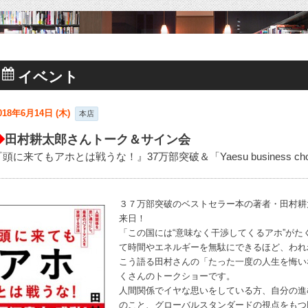
イベント
018年6月14日 (木)
本店
◆
田村耕太郎さんトーク＆サイン会
『頭に来てもアホとは戦うな！』37万部突破＆「Yaesu business ch
３７万部突破のベストセラー本の著者・田村耕
来日！
「この国には“意味なく干渉してくるアホ”が
て時間やエネルギーを無駄にできるほど、われ
こう語る田村さんの「たった一度の人生を悔い
くさんのトークショーです。
人間関係でイヤな思いをしている方、自分の進
のこと、グローバルスタンダードの視点をもつ