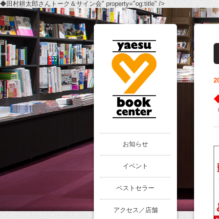
◆田村耕太郎さんトーク＆サイン会" property="og:title" />
2
お知らせ
イベント
ベストセラー
アクセス／店舗