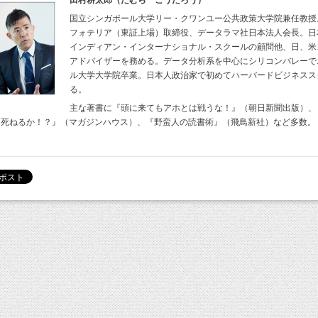
田村耕太郎（たむら こうたろう）
国立シンガポール大学リー・クワンユー公共政策大学院兼任教授
フォテリア（東証上場）取締役、データラマ社日本法人会長。日
インディアン・インターナショナル・スクールの顧問他、日、米
アドバイザーを務める。データ分析系を中心にシリコンバレーで
ル大学大学院卒業。日本人政治家で初めてハーバードビジネスス
る。
主な著書に『頭に来てもアホとは戦うな！』（朝日新聞出版）、
に死ねるか！？』（マガジンハウス）、『野蛮人の読書術』（飛鳥新社）など多数。