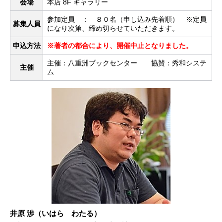
会場
本店 8F ギャラリー
参加定員 ： ８０名（申し込み先着順） ※定員
募集人員
になり次第、締め切らせていただきます。
申込方法
※著者の都合により、開催中止となりました。
主催：八重洲ブックセンター 協賛：秀和システ
主催
ム
井原 渉（いはら わたる）