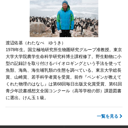
渡辺佑基（わたなべ ゆうき）
1978年生。国立極地研究所生物圏研究グループ准教授。東京
大学大学院農学生命科学研究科博士課程修了。野生動物に小
型の記録計を取り付けるバイオロギングという手法を使って
魚類、海鳥、海生哺乳類の生態を調べている。東京大学総長
賞、山崎賞、若手科学者賞を受賞。前作『ペンギンが教えて
くれた物理のはなし』は第68回毎日出版文化賞受賞、第61回
青少年読書感想文全国コンクール（高等学校の部）課題図書
に選出。けん玉１級。
一覧を見る