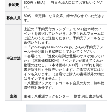
500円（税込） 当日会場入口にてお支払いくださ
参加費
い。
80名 ※定員になり次第、締め切らせていただきま
募集人員
す。
上記の「予約受付カレンダー」で7/5(金)19時のイ
ベントを選択していただき、お申し込みフォームに
ご記入のうえご送信ください。予約完了メールをご
返信いたします。
※「ybc-ev@yaesu-book.co.jp」からの予約完了メ
ールを受け取れる状態にしておいてください。
※会場にて、『進化の法則は北極のサメが知ってい
申込方法
た』（本体価格920円）『ペンギンが教えてくれた
物理のはなし』（本体価格1,400円、いずれも河出
書房新社刊）を販売いたします。ご希望の方にはサ
インも入ります。（当店でご購入の書籍以外の物に
はサインできません。）
※八重洲ブックカードゴールド会員の方の、無料聴
講特典対象外です。
主催
主催：八重洲ブックセンター 協賛:河出書房新社