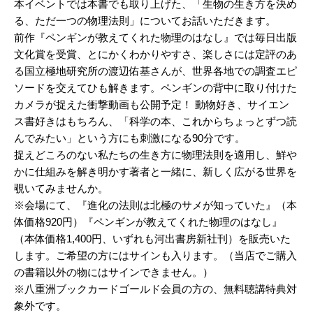
本イベントでは本書でも取り上げた、「生物の生き方を決め
る、ただ一つの物理法則」についてお話いただきます。
前作『ペンギンが教えてくれた物理のはなし』では毎日出版
文化賞を受賞、とにかくわかりやすさ、楽しさには定評のあ
る国立極地研究所の渡辺佑基さんが、世界各地での調査エピ
ソードを交えてひも解きます。ペンギンの背中に取り付けた
カメラが捉えた衝撃動画も公開予定！ 動物好き、サイエン
ス書好きはもちろん、「科学の本、これからちょっとずつ読
んでみたい」という方にも刺激になる90分です。
捉えどころのない私たちの生き方に物理法則を適用し、鮮や
かに仕組みを解き明かす著者と一緒に、新しく広がる世界を
覗いてみませんか。
※会場にて、『進化の法則は北極のサメが知っていた』（本
体価格920円）『ペンギンが教えてくれた物理のはなし』
（本体価格1,400円、いずれも河出書房新社刊）を販売いた
します。ご希望の方にはサインも入ります。（当店でご購入
の書籍以外の物にはサインできません。）
※八重洲ブックカードゴールド会員の方の、無料聴講特典対
象外です。