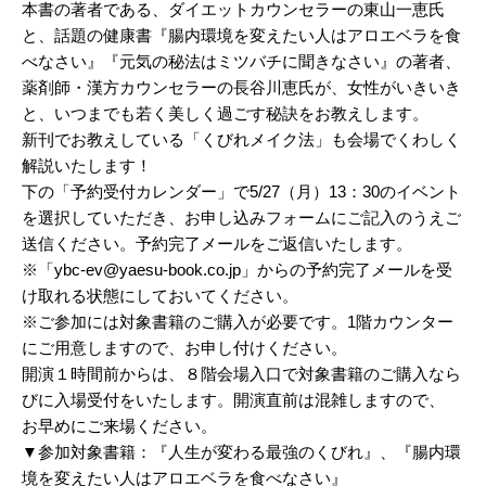
本書の著者である、ダイエットカウンセラーの東山一恵氏
と、話題の健康書『腸内環境を変えたい人はアロエベラを食
べなさい』『元気の秘法はミツバチに聞きなさい』の著者、
薬剤師・漢方カウンセラーの長谷川恵氏が、女性がいきいき
と、いつまでも若く美しく過ごす秘訣をお教えします。
新刊でお教えしている「くびれメイク法」も会場でくわしく
解説いたします！
下の「予約受付カレンダー」で5/27（月）13：30のイベント
を選択していただき、お申し込みフォームにご記入のうえご
送信ください。予約完了メールをご返信いたします。
※「ybc-ev@yaesu-book.co.jp」からの予約完了メールを受
け取れる状態にしておいてください。
※ご参加には対象書籍のご購入が必要です。1階カウンター
にご用意しますので、お申し付けください。
開演１時間前からは、８階会場入口で対象書籍のご購入なら
びに入場受付をいたします。開演直前は混雑しますので、
お早めにご来場ください。
▼参加対象書籍：『人生が変わる最強のくびれ』、『腸内環
境を変えたい人はアロエベラを食べなさい』