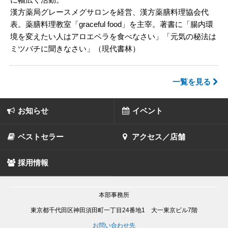
漢方薬局グレースメグサロンを経営、漢方薬膳料理協会代
表。薬膳料理教室「graceful food」を主宰。著書に「腸内環
境を変えたい人はアロエベラを食べなさい」「元気の秘法は
ミツバチに聞きなさい」（現代書林）
一覧を見る
お知らせ
イベント
ベストセラー
アクセス／店舗
採用情報
本部事務所
東京都千代田区神田須田町一丁目24番地1 大一東京ビル7階
お問い合わせ先