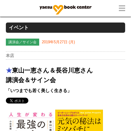
イベント
講演会／サイン会
2019年5月27日 (月)
本店
★
東山一恵さん＆長谷川恵さん
講演会＆サイン会
「いつまでも若く美しく生きる」