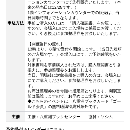
ーションカウンターにて先行販売いたします。（本
来の発売日は12/25です。）
1階インフォメーションカウンターでの販売は、当
日開場時間までとなります。
申込方法
事前ご購入の方には、「購入確認書」をお渡ししま
すので、会場入口にてご入場時に係員にお渡しくだ
さい。引き換えに参加整理券をお渡しいたします。
【開催当日の流れ】
13時より、８階で受付を開始します。（当日先着順
のご入場です。）会場入口にて、ご予約確認をいた
します。
対象書籍を事前購入された方は、購入確認書と引き
換えに、参加整理券をお渡しします。
当日、開場後に対象書籍をご購入の方は、会場入口
にてご購入ください。参加整理券をお渡しいたしま
す。
お席は整理券の番号順の指定席となります。開演直
前は混雑しますので、お早めにご来場ください。
◆こちらのイベントは、八重洲ブックカード「ゴー
ルド会員」の無料聴講特典対象外です。
主催
主催：八重洲ブックセンター 協賛：ソシム
予約受付カレンダーはこちら
↓