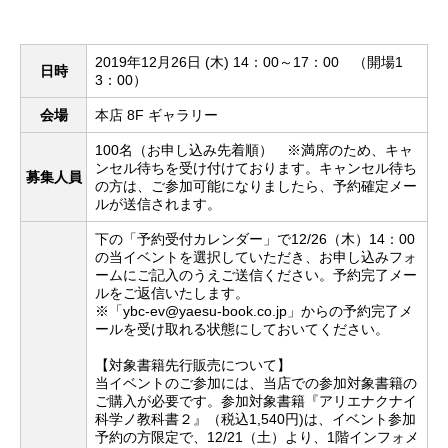
2019年12月26日 (木) 14：00～17：00 （開場1
日時
3：00）
会場
本店 8F ギャラリー
100名（お申し込み先着順） ※満席のため、キャ
ンセル待ちを受け付けております。キャンセル待ち
募集人員
の方は、ご参加可能になりましたら、予約確定メー
ルが送信されます。
下の「予約受付カレンダー」で12/26（木）14：00
の当イベントを選択していただき、お申し込みフォ
ームにご記入のうえご送信ください。予約完了メー
ルをご返信いたします。
※「ybc-ev@yaesu-book.co.jp」からの予約完了メ
ールを受け取れる状態にしておいてください。
【対象書籍先行販売について】
当イベントのご参加には、当店での参加対象書籍の
ご購入が必要です。参加対象書籍『アリエナクナイ
科学ノ教科書２』（税込1,540円)は、イベント参加
予約の方限定で、12/21（土）より、1階インフォメ