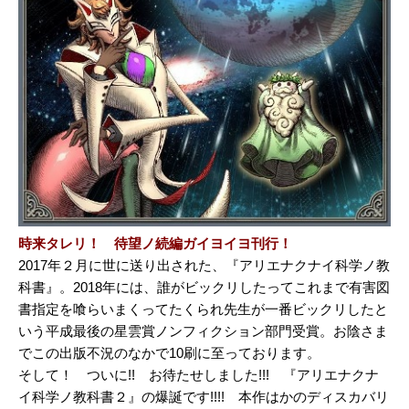
時来タレリ！ 待望ノ続編ガイヨイヨ刊行！
2017年２月に世に送り出された、『アリエナクナイ科学ノ教
科書』。2018年には、誰がビックリしたってこれまで有害図
書指定を喰らいまくってたくられ先生が一番ビックリしたと
いう平成最後の星雲賞ノンフィクション部門受賞。お陰さま
でこの出版不況のなかで10刷に至っております。
そして！ ついに!! お待たせしました!!! 『アリエナクナ
イ科学ノ教科書２』の爆誕です!!!! 本作はかのディスカバリ