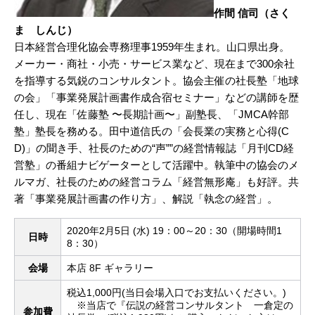
作間 信司（さく
ま しんじ）
日本経営合理化協会専務理事1959年生まれ。山口県出身。
メーカー・商社・小売・サービス業など、現在まで300余社
を指導する気鋭のコンサルタント。協会主催の社長塾「地球
の会」「事業発展計画書作成合宿セミナー」などの講師を歴
任し、現在「佐藤塾 〜長期計画〜」副塾長、「JMCA幹部
塾」塾長を務める。田中道信氏の「会長業の実務と心得(C
D)」の聞き手、社長のための“声””の経営情報誌「月刊CD経
営塾」の番組ナビゲーターとして活躍中。執筆中の協会のメ
ルマガ、社長のための経営コラム「経営無形庵」も好評。共
著「事業発展計画書の作り方」、解説「執念の経営」。
2020年2月5日 (水) 19：00～20：30（開場時間1
日時
8：30）
会場
本店 8F ギャラリー
税込1,000円(当日会場入口でお支払いください。)
※当店で『伝説の経営コンサルタント 一倉定の
参加費