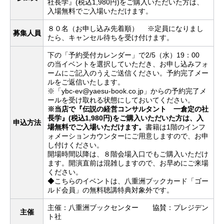
社長学』(税込1,980円)をご購入いただいた方は、
入場無料でご入場いただけます。
８０名（お申し込み先着順） ※定員になりまし
募集人員
たら、キャンセル待ちを受け付けます。
下の「予約受付カレンダー」で2/5（水）19：00
の当イベントを選択していただき、お申し込みフォ
ームにご記入のうえご送信ください。予約完了メー
ルをご返信いたします。
※「ybc-ev@yaesu-book.co.jp」からの予約完了メ
ールを受け取れる状態にしておいてください。
※当店で『伝説の経営コンサルタント 一倉定の社
長学』(税込1,980円)をご購入いただいた方は、入
申込方法
場無料でご入場いただけます。
書籍は1階のインフ
ォメーションカウンターにご用意しますので、お申
し付けください。
開場時間以降は、８階会場入口でもご購入いただけ
ます。開演直前は混雑しますので、お早めにご来場
ください。
◆こちらのイベントは、八重洲ブックカード「ゴー
ルド会員」の無料聴講特典対象外です。
主催：八重洲ブックセンター 協賛：プレジデン
主催
ト社