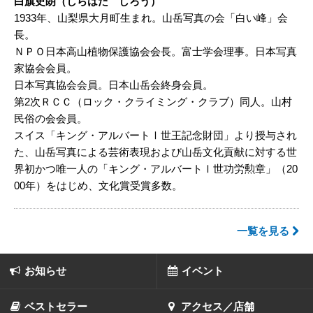
白旗史朗（しらはた しろう）
1933年、山梨県大月町生まれ。山岳写真の会「白い峰」会
長。
ＮＰＯ日本高山植物保護協会会長。富士学会理事。日本写真
家協会会員。
日本写真協会会員。日本山岳会終身会員。
第2次ＲＣＣ（ロック・クライミング・クラブ）同人。山村
民俗の会会員。
スイス「キング・アルバートⅠ世王記念財団」より授与され
た、山岳写真による芸術表現および山岳文化貢献に対する世
界初かつ唯一人の「キング・アルバートⅠ世功労勲章」（20
00年）をはじめ、文化賞受賞多数。
一覧を見る
お知らせ
イベント
ベストセラー
アクセス／店舗