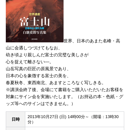
世界、日本のあまた名峰・高
山に会遇しつづけてもなお、
幼き頃より親しんだ富士の完璧な美しさが
心を捉えて離さない―。
山岳写真の巨匠の原風景であり、
日本の心を象徴する富士の美を、
春夏秋冬、東西南北、あますところなく写しきる。
※講演会終了後、会場にて書籍をご購入いただいたお客様を
対象にサイン会を実施いたします。（お持込の本・色紙・グ
ッズ等へのサインはできません。）
2013年10月27日 (日) 14時00分～（開場：13時30
日時
分）