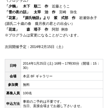
《プログラム》
「夕鶴」 木下 順二 作
近藤とうこ
「雪の夜の話」 太宰 治 作
宮崎 弥生
「花宴」 『源氏物語』より 紫 式部 作
岩瀬弥永子
(源氏二十歳の春 朧月夜の君との出会い）
「花道」 森 瑶子 作
阿部 俐奈
※プログラムは変更になることがございます。
次回開催予定：2014年2月15日（土）
2014年1月25日 (土) 16時～17時30分（開場：15：
日時
30）
会場
本店 8F ギャラリー
参加費
無料
募集人員
100名
事前のご予約は不要です。
申込方法
当日、直接会場までお越し下さいませ。