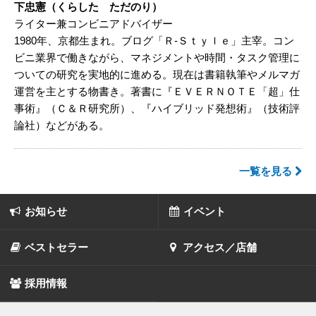
下忠憲（くらした ただのり）
ライター兼コンビニアドバイザー
1980年、京都生まれ。ブログ「Ｒ‐Ｓｔｙｌｅ」主宰。コン
ビニ業界で働きながら、マネジメントや時間・タスク管理に
ついての研究を実地的に進める。現在は書籍執筆やメルマガ
運営を主とする物書き。著書に『ＥＶＥＲＮＯＴＥ「超」仕
事術』（Ｃ＆Ｒ研究所）、『ハイブリッド発想術』（技術評
論社）などがある。
一覧を見る
お知らせ
イベント
ベストセラー
アクセス／店舗
採用情報