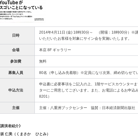
2014年4月11日 (金) 18時30分～ （開場：18時00
日時
いただいたお客様を対象にサイン会を実施いたします。
会場
本店 8F ギャラリー
参加費
無料
募集人員
80名（申し込み先着順）※定員になり次第、締め切らせて
申込書に必要事項をご記入の上、1階サービスカウンターま
申込方法
ターにご用意してございます。また、お電話によるお申込みも承
8201）
主催
主催：八重洲ブックセンター 協賛：日本経済新聞出版社
《講演者紹介》
熊坂 仁美（くまさか ひとみ）