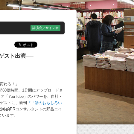
講演会／サイン会
ゲスト出演──
も変わる！」
間60億時間、1分間にアップロードさ
「YouTube」のパワーを、自社・
。ゲストに、新刊
『「話のおもしろい
戦略的PRコンサルタントの野呂エイ
ています。