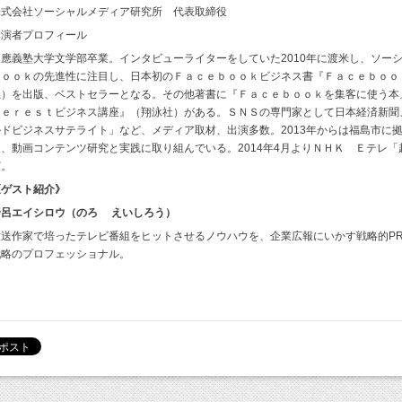
株式会社ソーシャルメディア研究所 代表取締役
講演者プロフィール
慶應義塾大学文学部卒業。インタビューライターをしていた2010年に渡米し、ソー
ｂｏｏｋの先進性に注目し、日本初のＦａｃｅｂｏｏｋビジネス書『Ｆａｃｅｂｏｏ
社）を出版、ベストセラーとなる。その他著書に『Ｆａｃｅｂｏｏｋを集客に使う本
ｔｅｒｅｓｔビジネス講座』（翔泳社）がある。ＳＮＳの専門家として日本経済新聞
ルドビジネスサテライト」など、メディア取材、出演多数。2013年からは福島市に
装、動画コンテンツ研究と実践に取り組んでいる。2014年4月よりＮＨＫ Ｅテレ
演。
《ゲスト紹介》
野呂エイシロウ（のろ えいしろう）
放送作家で培ったテレビ番組をヒットさせるノウハウを、企業広報にいかす戦略的P
戦略のプロフェッショナル。