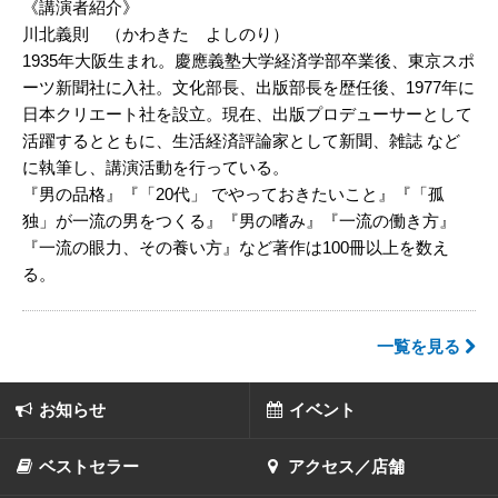
《講演者紹介》
川北義則 （かわきた よしのり）
1935年大阪生まれ。慶應義塾大学経済学部卒業後、東京スポ
ーツ新聞社に入社。文化部長、出版部長を歴任後、1977年に
日本クリエート社を設立。現在、出版プロデューサーとして
活躍するとともに、生活経済評論家として新聞、雑誌 など
に執筆し、講演活動を行っている。
『男の品格』『「20代」 でやっておきたいこと』『「孤
独」が一流の男をつくる』『男の嗜み』『一流の働き方』
『一流の眼力、その養い方』など著作は100冊以上を数え
る。
一覧を見る
お知らせ
イベント
ベストセラー
アクセス／店舗