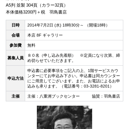
A5判 並製 304頁（カラー32頁）
本体価格3200円＋税 羽鳥書店
日時
2014年7月2日 (水) 18時30分～ （開場18時）
会場
本店 8F ギャラリー
参加費
無料
８０名（申し込み先着順） ※定員になり次第、締
募集人員
め切らせていただきます。
申込書に必要事項をご記入の上、1階サービスカウ
ンターにてお申込み下さい。申込書は同カウンター
申込方法
にご用意してございます。また、お電話によるお申
込みも承ります。（電話番号：03-3281-8201）
主催
主催：八重洲ブックセンター 協賛：羽鳥書店