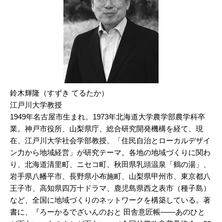
鈴木輝隆（すずき てるたか）
江戸川大学教授
1949年名古屋市生まれ。1973年北海道大学農学部農学科卒
業。神戸市役所、山梨県庁、総合研究開発機構を経て、現
在、江戸川大学社会学部教授。「住民自治とローカルデザイ
ン力から地域経営」が研究テーマ。各地の地域づくりに関わ
り、北海道清里町、ニセコ町、秋田県乳頭温泉「鶴の湯」、
岩手県八幡平市、長野県小布施町、山梨県甲州市、東京都八
王子市、高知県四万十ドラマ、鹿児島県西之表市（種子島）
など、全国に地域づくりのネットワークを構築している。著
書に、『ろーかるでざいんのおと 田舎意匠帳――あのひと