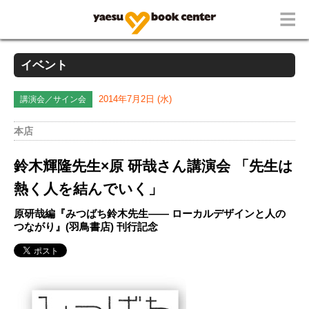
イベント
講演会／サイン会
2014年7月2日 (水)
本店
鈴木輝隆先生×原 研哉さん講演会 「先生は
熱く人を結んでいく」
原研哉編『みつばち鈴木先生―― ローカルデザインと人の
つながり』(羽鳥書店) 刊行記念