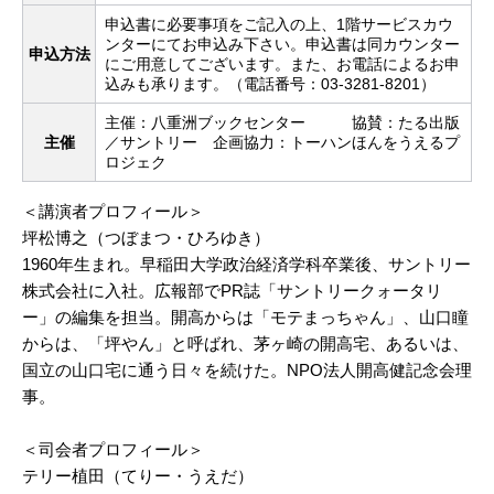
申込書に必要事項をご記入の上、1階サービスカウ
ンターにてお申込み下さい。申込書は同カウンター
申込方法
にご用意してございます。また、お電話によるお申
込みも承ります。（電話番号：03-3281-8201）
主催：八重洲ブックセンター 協賛：たる出版
主催
／サントリー 企画協力：トーハンほんをうえるプ
ロジェク
＜講演者プロフィール＞
坪松博之（つぼまつ・ひろゆき）
1960年生まれ。早稲田大学政治経済学科卒業後、サントリー
株式会社に入社。広報部でPR誌「サントリークォータリ
ー」の編集を担当。開高からは「モテまっちゃん」、山口瞳
からは、「坪やん」と呼ばれ、茅ヶ崎の開高宅、あるいは、
国立の山口宅に通う日々を続けた。NPO法人開高健記念会理
事。
＜司会者プロフィール＞
テリー植田（てりー・うえだ）