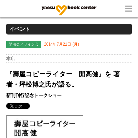
イベント
講演会／サイン会
2014年7月21日 (月)
本店
『壽屋コピーライター 開高健』を 著
者・坪松博之氏が語る。
新刊刊行記念トークショー