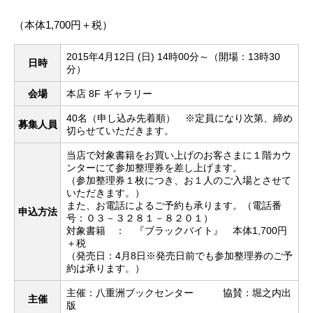
（本体1,700円＋税）
2015年4月12日 (日) 14時00分～（開場：13時30
日時
分）
会場
本店 8F ギャラリー
40名（申し込み先着順） ※定員になり次第、締め
募集人員
切らせていただきます。
当店で対象書籍をお買い上げのお客さまに１階カウ
ンターにて参加整理券を差し上げます。
（参加整理券１枚につき、お１人のご入場とさせて
いただきます。）
また、お電話によるご予約も承ります。（電話番
申込方法
号：０３－３２８１－８２０１）
対象書籍 ： 『ブラックバイト』 本体1,700円
＋税
（発売日：4月8日※発売日前でも参加整理券のご予
約は承ります。）
主催：八重洲ブックセンター 協賛：堀之内出
主催
版