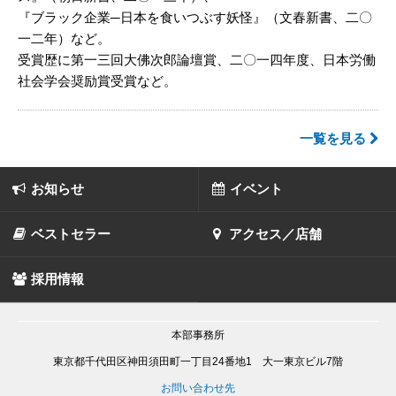
『ブラック企業─日本を食いつぶす妖怪』（文春新書、二〇
一二年）など。
受賞歴に第一三回大佛次郎論壇賞、二〇一四年度、日本労働
社会学会奨励賞受賞など。
一覧を見る
お知らせ
イベント
ベストセラー
アクセス／店舗
採用情報
本部事務所
東京都千代田区神田須田町一丁目24番地1 大一東京ビル7階
お問い合わせ先