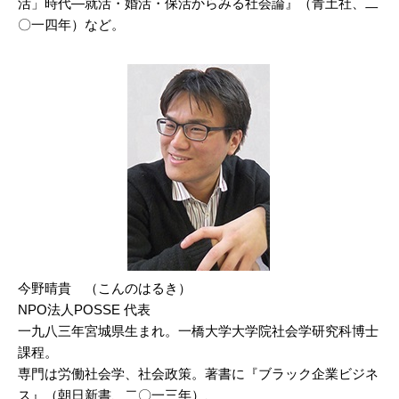
活」時代―就活・婚活・保活からみる社会論』（青土社、二
〇一四年）など。
今野晴貴 （こんのはるき）
NPO法人POSSE 代表
一九八三年宮城県生まれ。一橋大学大学院社会学研究科博士
課程。
専門は労働社会学、社会政策。著書に『ブラック企業ビジネ
ス』（朝日新書、二〇一三年）、