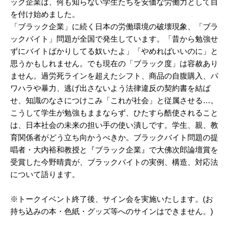
ック企業は、何も知らない学生たちを安価な労働力として目
を付け始めました。
「ブラック企業」に続く日本の労働環境の破壊現象、「ブラ
ックバイト」問題が全国で発生しています。「昔から勉強せ
ずにバイトばかりしてる奴いたよ」「やめればいいのに」と
思うかもしれません。でも現在の「ブラック度」は容赦あり
ません。過労死ラインを超えたシフト、商品の自腹購入、パ
ワハラや暴力、逃げ出さないよう法律違反の契約書を結ば
せ、知識のなさにつけこみ「これが社会」と従属させる…。
こうして学生が勉強もままならず、ひたすら酷使されること
は、日本社会の未来の担い手の使い潰しです。学生、親、教
育関係者がどう立ち向かうべきか。ブラックバイト問題の提
唱者・大内裕和教授と『ブラック企業』で大佛次郎論壇賞を
受賞した今野晴貴が、ブラックバイトの実例、構造、対応法
について語ります。
※トークイベント終了後、サイン会を実施いたします。(お
持ち込みの本・色紙・グッズ等へのサインはできません。)