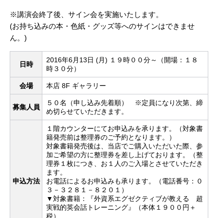
※講演会終了後、サイン会を実施いたします。
(お持ち込みの本・色紙・グッズ等へのサインはできませ
ん。)
2016年6月13日 (月) １９時００分～（開場：１８
日時
時３０分）
会場
本店 8F ギャラリー
５０名（申し込み先着順） ※定員になり次第、締
募集人員
め切らせていただきます。
１階カウンターにてお申込みを承ります。（対象書
籍発売前は整理券のご予約となります。）
対象書籍発売後は、当店でご購入いただいた際、参
加ご希望の方に整理券を差し上げております。（整
理券１枚につき、お１人のご入場とさせていただき
ます。
申込方法
お電話によるお申込みも承ります。（電話番号：０
３－３２８１－８２０１）
▼対象書籍：『外資系エグゼクティブが教える 超
実戦的英会話トレーニング』（本体１９００円＋
税）