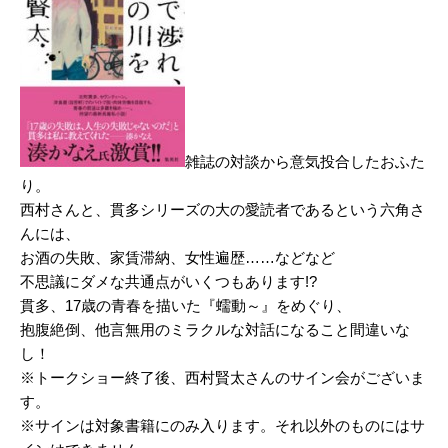
雑誌の対談から意気投合したおふた
り。
西村さんと、貫多シリーズの大の愛読者であるという六角さ
んには、
お酒の失敗、家賃滞納、女性遍歴……などなど
不思議にダメな共通点がいくつもあります!?
貫多、17歳の青春を描いた『蠕動～』をめぐり、
抱腹絶倒、他言無用のミラクルな対話になること間違いな
し！
※トークショー終了後、西村賢太さんのサイン会がございま
す。
※サインは対象書籍にのみ入ります。それ以外のものにはサ