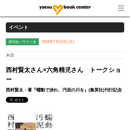
イベント
講演会／サイン会
2016年7月12日 (火)
本店
西村賢太さん×六角精児さん トークショ
ー
西村賢太・著『蠕動で渉れ、汚泥の川を』(集英社)刊行記念