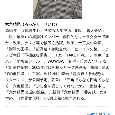
六角精児（ろっかく せいじ）
1962年、兵庫県生れ。学習院大学中退。劇団「善人会議」
（現・扉座）の旗揚げメンバー。個性的なキャラクターで舞
台、映画、テレビ等で幅広く活躍。映画「十三人の刺客」
「謝罪の王様」「超高速！参勤交代」「ヒロイン失格」、テ
レビ朝日「不機嫌な果実」、TBS「TAKE FIVE」、NHK「ま
れ」「水族館ガール」、WOWOW「希望ヶ丘の人びと」な
ど出演作多数。2009年には相棒シリーズ映画版「鑑識・米沢
守の事件簿」に主演。9月10日に映画「超高速！参勤交代
リターンズ」が公開予定。著書に『三角でもなく四角でもな
く、六角精児』『少し金を貸してくれないか』、監修本に
『六角精児 鉄旅の流儀』、新刊『六角精児 「呑み鉄」のす
すめ』（世界文化社）が8月上旬に発売される。
一覧を見る