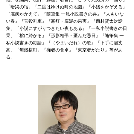
『暗渠の宿』『二度はゆけぬ町の地図』『小銭をかぞえる』
『廃疾かかえて』『随筆集 一私小説書きの弁』『人もいな
い春』『苦役列車』『寒灯・腐泥の果実』『西村賢太対話
集』『小説にすがりつきたい夜もある』『一私小説書きの日
乗』『棺に跨がる』『形影相弔・歪んだ忌日』『随筆集 一
私小説書きの独語』『（やまいだれ）の歌』『下手に居丈
高』『無銭横町』『痴者の食卓』『東京者がたり』等があ
る。