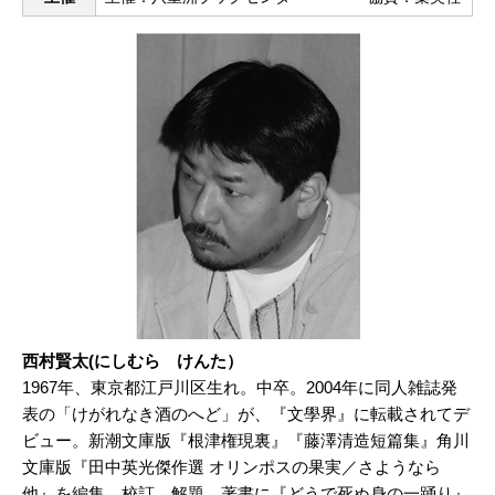
西村賢太(にしむら けんた）
1967年、東京都江戸川区生れ。中卒。2004年に同人雑誌発
表の「けがれなき酒のへど」が、『文學界』に転載されてデ
ビュー。新潮文庫版『根津権現裏』『藤澤清造短篇集』角川
文庫版『田中英光傑作選 オリンポスの果実／さようなら
他』を編集、校訂、解題。著書に『どうで死ぬ身の一踊り』